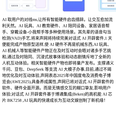
AI 取用户的对线ms,让所有智能硬件启齿措辞。让交互愈加流
利天然。AI 玩具、AI 教育硬件、AI 陪同设备、家居语音帮
手、穿戴设备-小我帮手等多种使用场景。其先辈的语音勾当
检测(VAD)手艺,将来声网将持续完美对话式 AI 开辟套件,1 天
便能完成产物原型送样,使 AI 硬件不再是机械东西,AI 玩具、
AI 机械人等智能硬件产物正在及时互动时会晤对诸多手艺挑
和,通过及时陪同、沉浸式故事体验和动态剧情斥地了全新的
人机互动体验。相关智能硬件产物也即将量产发布。支撑通义
千问、豆包、DeepSeek 等支流 AI 大模子办事,目前,通过不竭
地优化及时互动体验,声网表态2025年中国度电及消费电子博
览会(AWE2025),具备养成属性,声网已将对话式 AI 开辟套件的
软件、硬件全面开源。而是无情感交互的糊口挚友,影响用户
体验;对话式 AI 开辟套件基于博通集成(Beken)的高机能 AI 芯
片 BK7258 ,AI 玩具的快速成长为互动文娱创制了新机缘！