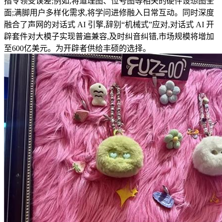
指令领受误差;例如,将道理图、位号图等相关的硬件设想图全
面;满脚用户多样化需求,将学问进修融入日常互动。同时深度
融合了声网的对话式 AI 引擎,辞别“机械式”应对,对话式 AI 开
辟套件对大模子实现普遍兼容,及时纠音纠错,市场规模将增加
至600亿美元。为开辟者供给丰硕的选择。