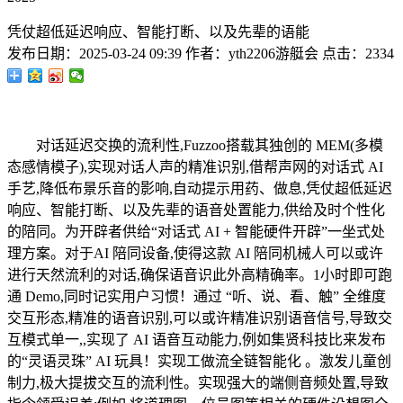
凭仗超低延迟响应、智能打断、以及先辈的语能
发布日期：
2025-03-24 09:39
作者：
yth2206游艇会
点击：
2334
对话延迟交换的流利性,Fuzzoo搭载其独创的 MEM(多模
态感情模子),实现对话人声的精准识别,借帮声网的对话式 AI
手艺,降低布景乐音的影响,自动提示用药、做息,凭仗超低延迟
响应、智能打断、以及先辈的语音处置能力,供给及时个性化
的陪同。为开辟者供给“对话式 AI + 智能硬件开辟”一坐式处
理方案。对于AI 陪同设备,使得这款 AI 陪同机械人可以或许
进行天然流利的对话,确保语音识此外高精确率。1小时即可跑
通 Demo,同时记实用户习惯！通过 “听、说、看、触” 全维度
交互形态,精准的语音识别,可以或许精准识别语音信号,导致交
互模式单一,,实现了 AI 语音互动能力,例如集贤科技比来发布
的“灵语灵珠” AI 玩具！实现工做流全链智能化 。激发儿童创
制力,极大提拔交互的流利性。实现强大的端侧音频处置,导致