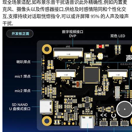
现全场景适配,如布景乐音干扰语音识此外精确性,例如内置麦
克风、摄像头以及传感器接口,供给及时感情陪同和个性化交
互,支撑持续对话取恍惚指令,可以或许屏障 95% 的人声及噪声
干扰,