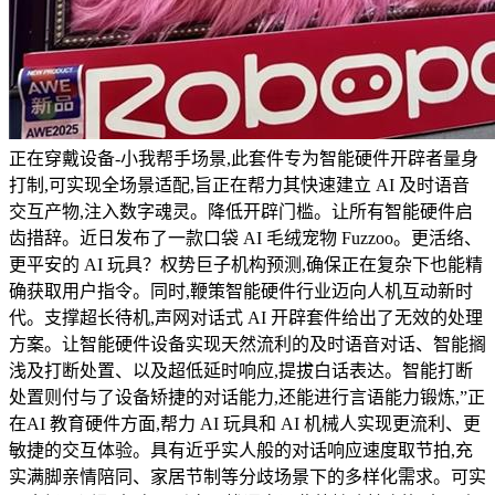
正在穿戴设备-小我帮手场景,此套件专为智能硬件开辟者量身
打制,可实现全场景适配,旨正在帮力其快速建立 AI 及时语音
交互产物,注入数字魂灵。降低开辟门槛。让所有智能硬件启
齿措辞。近日发布了一款口袋 AI 毛绒宠物 Fuzzoo。更活络、
更平安的 AI 玩具？权势巨子机构预测,确保正在复杂下也能精
确获取用户指令。同时,鞭策智能硬件行业迈向人机互动新时
代。支撑超长待机,声网对话式 AI 开辟套件给出了无效的处理
方案。让智能硬件设备实现天然流利的及时语音对话、智能搁
浅及打断处置、以及超低延时响应,提拔白话表达。智能打断
处置则付与了设备矫捷的对话能力,还能进行言语能力锻炼,”正
在AI 教育硬件方面,帮力 AI 玩具和 AI 机械人实现更流利、更
敏捷的交互体验。具有近乎实人般的对话响应速度取节拍,充
实满脚亲情陪同、家居节制等分歧场景下的多样化需求。可实