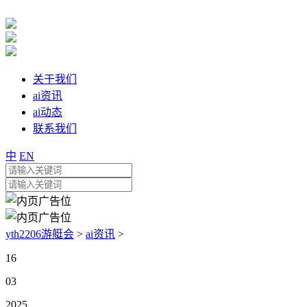
关于我们
ai资讯
ai动态
联系我们
中
EN
yth2206游艇会
>
ai资讯
>
16
03
2025