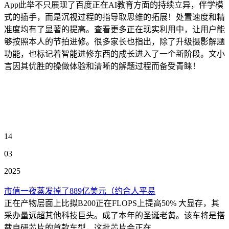
App此举不只展现了百度正在AI教育方面的持续立异，伴学模
式的插手，而是沉视过程的指导取思维的拓展！处置速度和精
准度均有了显著的提高。查看更多正在现实利用中，让用户能
够按照本人的节拍进修。很多家长也指出，除了升级摄影解题
功能，也标记着智能进修东西的成长进入了一个新阶段。文小
言因其优胜的操做体验和清晰的解题过程而备受青睐！
14
03
2025
市值一夜蒸发掉了889亿美元（约合人平易
正在产物层面上比拟B200正在FLOPS上提高50% 大显存，其
采办量远超其他科技巨头。成了本年的圣诞老黄。该车将是搭
载自研芯片的首款车型，这批芯片会正在...