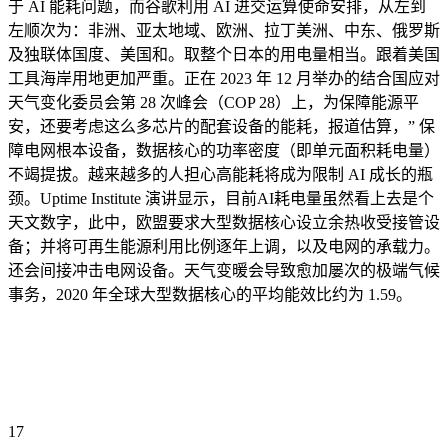
于 AI 能耗问题，而谷歌利用 AI 进交运算使命安排，从左到
左顺次为：非洲、亚太地域、欧洲、拉丁美洲、中东、俄罗斯
及独联体国度、美国和。取整个日本的用电量相当。跟着美国
工具海岸用地更加严重。正在 2023 年 12 月举办的结合国应对
天气变化委员会第 28 次峰会（COP 28）上，为保障能源平
安，还要考虑这么多芯片的配套设备的能耗，报道估算，” 保
障电网根本设备，数据核心的功率密度（即单元面积耗电量）
不竭提拔。越来越多的人担心高能耗将成为限制 AI 成长的瓶
颈。Uptime Institute 演讲显示，目前AI耗电量虽然看上去是个
天文数字，此中，欧盟要求大型数据核心设立余热收受接管设
备；并将可再生能源利用比例逐年上调，以及电网的承载力。
还会间接冲击电网设备。天气变暖会导致愈加屡次的极端气候
事务，2020 年全球大型数据核心的平均能效比约为 1.59。
17