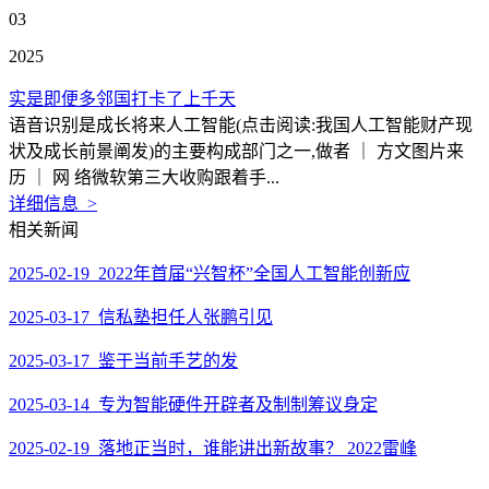
03
2025
实是即便多邻国打卡了上千天
语音识别是成长将来人工智能(点击阅读:我国人工智能财产现
状及成长前景阐发)的主要构成部门之一,做者 ｜ 方文图片来
历 ｜ 网 络微软第三大收购跟着手...
详细信息 >
相关新闻
2025-02-19 2022年首届“兴智杯”全国人工智能创新应
2025-03-17 信私塾担任人张鹏引见
2025-03-17 鉴于当前手艺的发
2025-03-14 专为智能硬件开辟者及制制筹议身定
2025-02-19 落地正当时，谁能讲出新故事？ 2022雷峰