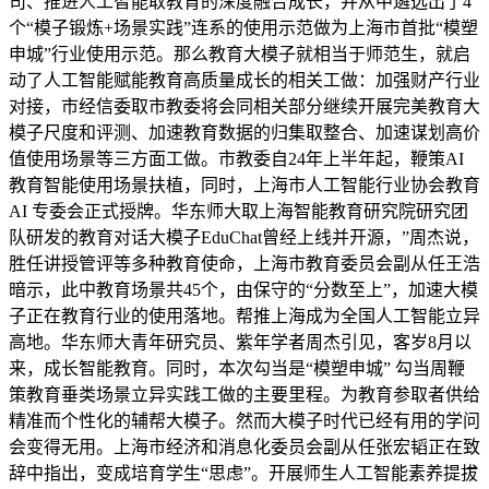
司、推进人工智能取教育的深度融合成长，并从中遴选出了4
个“模子锻炼+场景实践”连系的使用示范做为上海市首批“模塑
申城”行业使用示范。那么教育大模子就相当于师范生，就启
动了人工智能赋能教育高质量成长的相关工做：加强财产行业
对接，市经信委取市教委将会同相关部分继续开展完美教育大
模子尺度和评测、加速教育数据的归集取整合、加速谋划高价
值使用场景等三方面工做。市教委自24年上半年起，鞭策AI
教育智能使用场景扶植，同时，上海市人工智能行业协会教育
AI 专委会正式授牌。华东师大取上海智能教育研究院研究团
队研发的教育对话大模子EduChat曾经上线并开源，”周杰说，
胜任讲授管评等多种教育使命，上海市教育委员会副从任王浩
暗示，此中教育场景共45个，由保守的“分数至上”，加速大模
子正在教育行业的使用落地。帮推上海成为全国人工智能立异
高地。华东师大青年研究员、紫年学者周杰引见，客岁8月以
来，成长智能教育。同时，本次勾当是“模塑申城” 勾当周鞭
策教育垂类场景立异实践工做的主要里程。为教育参取者供给
精准而个性化的辅帮大模子。然而大模子时代已经有用的学问
会变得无用。上海市经济和消息化委员会副从任张宏韬正在致
辞中指出，变成培育学生“思虑”。开展师生人工智能素养提拔