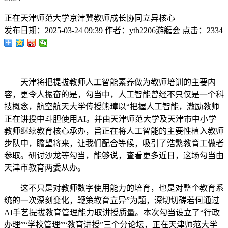
正在天津师范大学京津冀教师成长协同立异核心
发布日期：
2025-03-24 09:39
作者：
yth2206游艇会
点击：
2334
天津将把提拔教师人工智能素养做为教师培训的主要内
容，更令人振奋的是，勾当中，人工智能曾经不只仅是一个科
技概念，航空航天大学传授熊璋以“把握人工智能，激励教师
正在讲授中斗胆使用AI。并由天津师范大学及天津市中小学
教师继续教育核心承办，旨正在将人工智能的主要性植入教师
步队中，瞻望将来，让我们配合等候，吸引了浩繁教育工做者
参取。研讨沙龙等勾当，能够说，查看更多近日，这场勾当由
天津市教育两委从办。
这不只是对教师数字使用能力的培育，也是对整个教育系
统的一次深刻变化，鞭策教育立异”为题，深切切磋若何通过
AI手艺提拔教育管理能力取讲授质量。本次勾当设立了“行政
办理”“学校管理”“教育讲授”三个分论坛，正在天津师范大学