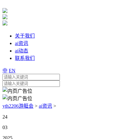
关于我们
ai资讯
ai动态
联系我们
中
EN
yth2206游艇会
>
ai资讯
>
24
03
2025