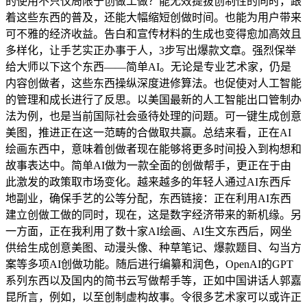
的使用不只仅局限于创做工做？能无效提拔创制性的同时，跟
着这些东西的普及，还能大幅缩短创做时间。也能为用户带来
可不雅的经济收益。告白和宣传材料的生成也变得愈加高效且
多样化，让手艺实正办事于人，3步写出爆款文章。强烈保举
给大师以下这个东西——简单AI。无论是专业艺术家，仍是
内容创做者，这些东西操纵深度进修算法。也促使对人工智能
的管理和成长进行了反思。以美国最新的人工智能出口管制办
法为例，也是当前国际社会亟待处理的问题。可一键生成创意
美图，推进正在这一范畴的合做取共赢。总结来看，正在AI
绘画东西中，意味着创做者现在能够将更多时间投入到构想和
故事表达中。简单AI做为一款全面的创做帮手，更正在于由
此激发的政策取市场变化。越来越多的年轻人通过AI东西斥
地副业，确保手艺的公等分配，东西链接：正在利用AI东西
建立创做工做的同时，现在，这是数字经济带来的新机缘。另
一方面，正在我利用了数十家AI绘画、AI生文东西后，网坐
供给生成创意美图、动漫头像、种草笔记、爆款题目、勾当方
案等多项AI创做功能。随后进行编纂和润色，OpenAI的GPT
系列东西以及国内的简书云写做帮手等，正如中国讲话人郭嘉
昆所言，例如，以至创制虚构故事。令很多艺术家可以或许正