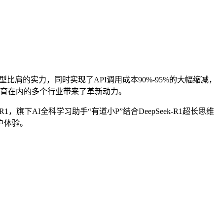
模型比肩的实力，同时实现了API调用成本90%-95%的大幅缩减，
括教育在内的多个行业带来了革新动力。
下AI全科学习助手“有道小P”结合DeepSeek-R1超长思维
户体验。