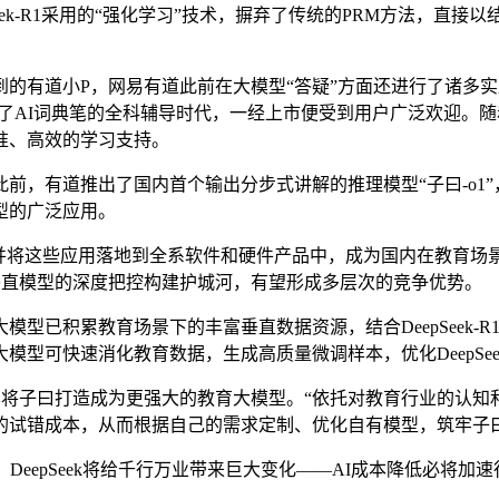
eek-R1采用的“强化学习”技术，摒弃了传统的PRM方法，直
道小P，网易有道此前在大模型“答疑”方面还进行了诸多实践，
AI词典笔的全科辅导时代，一经上市便受到用户广泛欢迎。随着De
准、高效的学习支持。
有道推出了国内首个输出分步式讲解的推理模型“子曰-o1”，
型的广泛应用。
，并将这些应用落地到全系软件和硬件产品中，成为国内在教育场
过对垂直模型的深度把控构建护城河，有望形成多层次的竞争优势。
积累教育场景下的丰富垂直数据资源，结合DeepSeek-R
型可快速消化教育数据，生成高质量微调样本，优化DeepSeek
利于其将子曰打造成为更强大的教育大模型。“依托对教育行业的认
的试错成本，从而根据自己的需求定制、优化自有模型，筑牢子
epSeek将给千行万业带来巨大变化——AI成本降低必将加